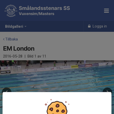
Smålandsstenars SS
Vuxensim/Masters
Logga in
Bildgalleri
Tillbaka
EM London
2016-05-28
|
Bild
1
av 11