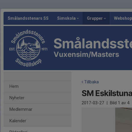
Smålandsstenars SS
Simskola
Grupper
Webshop
Smålandsst
Vuxensim/Masters
Tillbaka
Hem
SM Eskilstun
Nyheter
2017-03-27
|
Bild
1
av 4
Medlemmar
Kalender