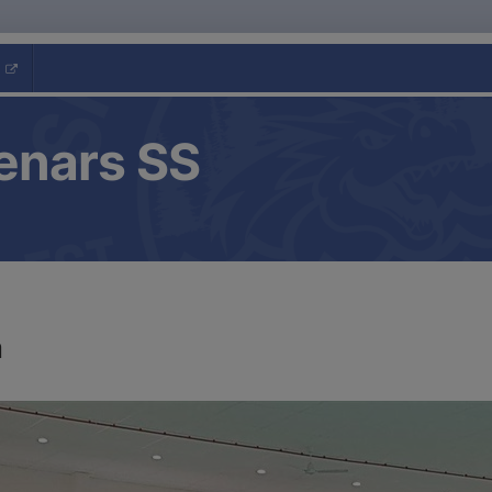
enars SS
a