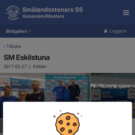
Smålandsstenars SS
Vuxensim/Masters
Logga in
Bildgalleri
Tillbaka
SM Eskilstuna
2017-03-27
|
4 bilder