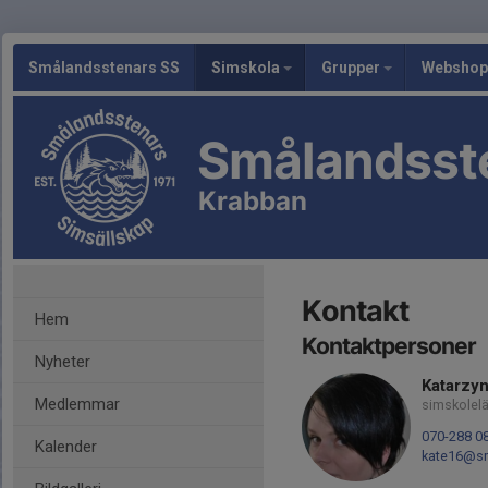
Smålandsstenars SS
Simskola
Grupper
Webshop
Smålandsst
Krabban
Kontakt
Hem
Kontaktpersoner
Nyheter
Katarzy
Medlemmar
simskolelä
070-288 0
Kalender
kate16@sm