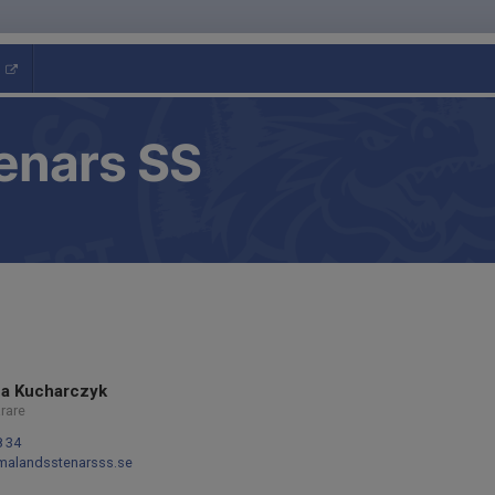
enars SS
na Kucharczyk
rare
8 34
alandsstenarsss.se