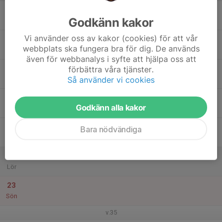
17
Godkänn kakor
Mån
Vi använder oss av kakor (cookies) för att vår
18
webbplats ska fungera bra för dig. De används
Tis
även för webbanalys i syfte att hjälpa oss att
19
förbättra våra tjänster.
Så använder vi cookies
Ons
20
Godkänn alla kakor
Tor
21
Bara nödvändiga
Fre
22
Lör
23
Sön
v.35