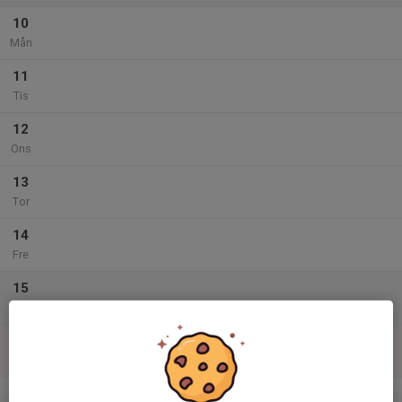
10
Mån
11
Tis
12
Ons
13
Tor
14
Fre
15
Lör
16
Sön
v.34