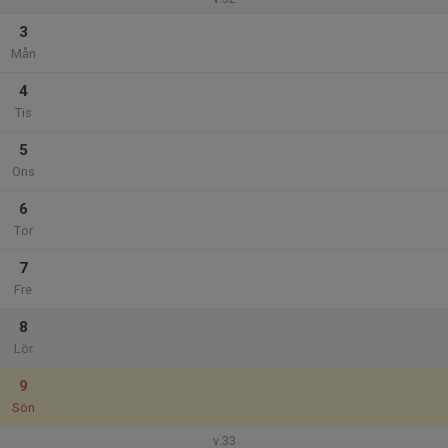
3
Mån
4
Tis
5
Ons
6
Tor
7
Fre
8
Lör
9
Sön
v.33