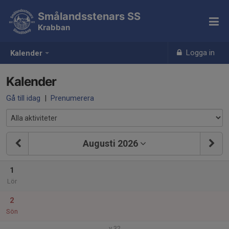
Smålandsstenars SS
Krabban
Logga in
Kalender
Kalender
Gå till idag
|
Prenumerera
Augusti 2026
1
Lör
2
Sön
v.32