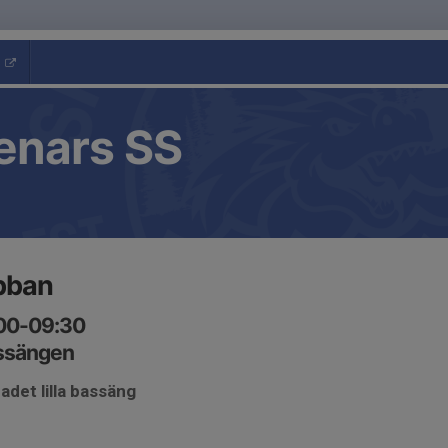
enars SS
bban
:00-09:30
assängen
adet lilla bassäng