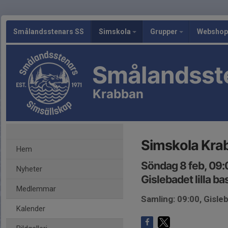
Smålandsstenars SS
Simskola
Grupper
Webshop
Smålandsst
Krabban
Simskola Kra
Hem
Söndag 8 feb, 09
Nyheter
Gislebadet lilla b
Medlemmar
Samling: 09:00, Gisleb
Kalender