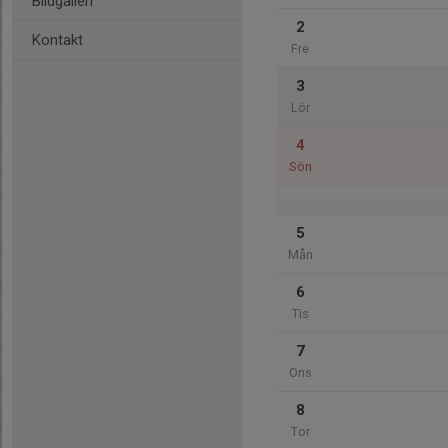
Bildgalleri
2
Kontakt
Fre
3
Lör
4
Sön
5
Mån
6
Tis
7
Ons
8
Tor