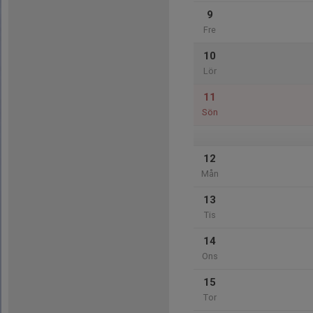
9
Fre
10
Lör
11
Sön
12
Mån
13
Tis
14
Ons
15
Tor