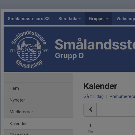
Smålandsstenars SS
Simskola
Grupper
Webshop
Smålandsst
Grupp D
Kalender
Hem
Gå till idag
|
Prenumerer
Nyheter
Medlemmar
Kalender
1
Tor