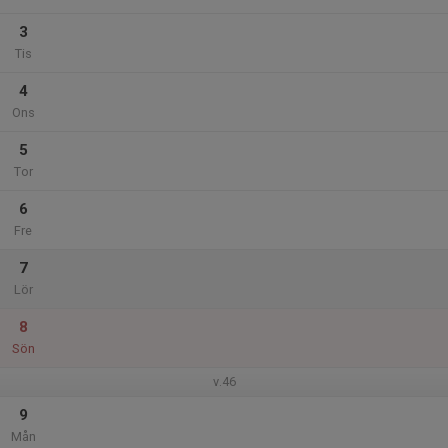
3
Tis
4
Ons
5
Tor
6
Fre
7
Lör
8
Sön
v.46
9
Mån