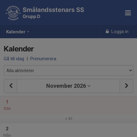
Smålandsstenars SS
Grupp D
Logga in
Kalender
Kalender
Gå till idag
|
Prenumerera
November 2026
1
Sön
v.45
2
Mån