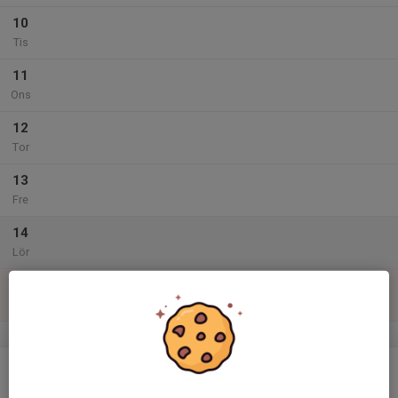
10
Tis
11
Ons
12
Tor
13
Fre
14
Lör
15
Sön
v.47
16
Mån