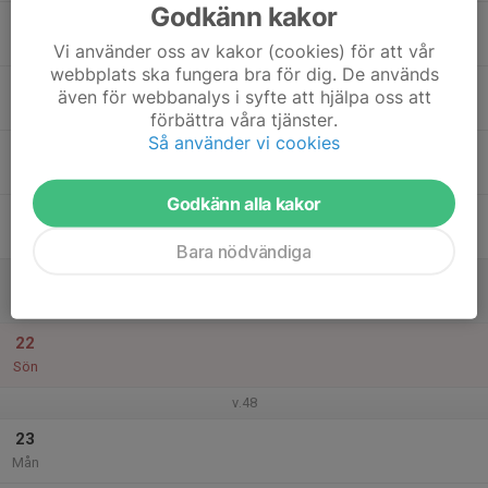
Godkänn kakor
17
Tis
Vi använder oss av kakor (cookies) för att vår
webbplats ska fungera bra för dig. De används
18
även för webbanalys i syfte att hjälpa oss att
Ons
förbättra våra tjänster.
Så använder vi cookies
19
Tor
Godkänn alla kakor
20
Fre
Bara nödvändiga
21
Lör
22
Sön
v.48
23
Mån