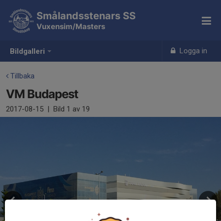
Smålandsstenars SS
Vuxensim/Masters
Logga in
Bildgalleri
Tillbaka
VM Budapest
2017-08-15
|
Bild
1
av 19