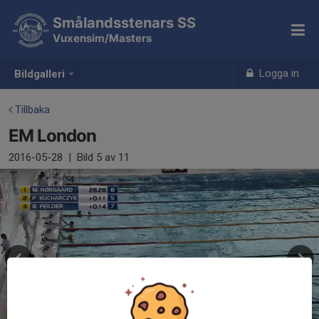
Smålandsstenars SS
Vuxensim/Masters
Logga in
Bildgalleri
Tillbaka
EM London
2016-05-28
|
Bild
5
av 11