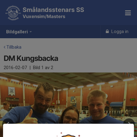
Smålandsstenars SS
Vuxensim/Masters
Logga in
Bildgalleri
Tillbaka
DM Kungsbacka
2016-02-07
|
Bild
1
av 2