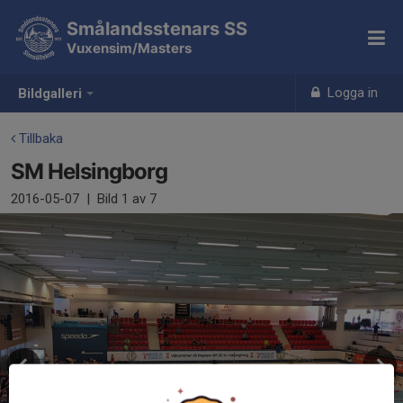
Smålandsstenars SS
Vuxensim/Masters
Logga in
Bildgalleri
Tillbaka
SM Helsingborg
2016-05-07
|
Bild
1
av 7