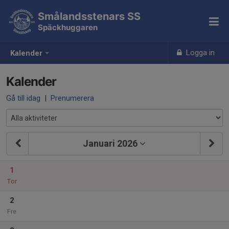
Smålandsstenars SS
Späckhuggaren
Logga in
Kalender
Kalender
Gå till idag
|
Prenumerera
Januari 2026
1
Tor
2
Fre