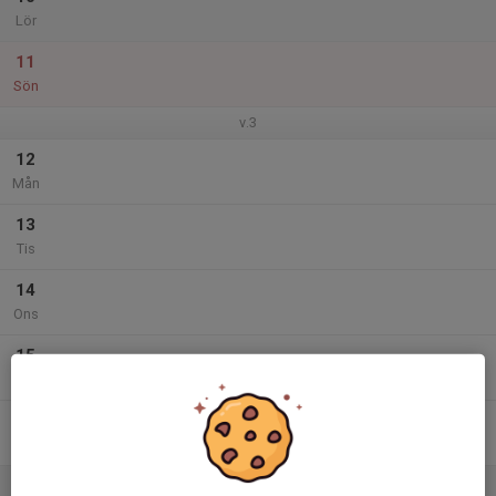
Lör
11
Sön
v.3
12
Mån
13
Tis
14
Ons
15
Tor
16
Fre
17