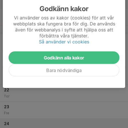
Lör
Godkänn kakor
18
Vi använder oss av kakor (cookies) för att vår
Sön
webbplats ska fungera bra för dig. De används
även för webbanalys i syfte att hjälpa oss att
v.4
förbättra våra tjänster.
19
Så använder vi cookies
Mån
20
Godkänn alla kakor
Tis
Bara nödvändiga
21
Ons
22
Tor
23
Fre
24