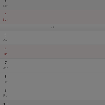
3
Lör
4
Sön
v.2
5
Mån
6
Tis
7
Ons
8
Tor
9
Fre
10