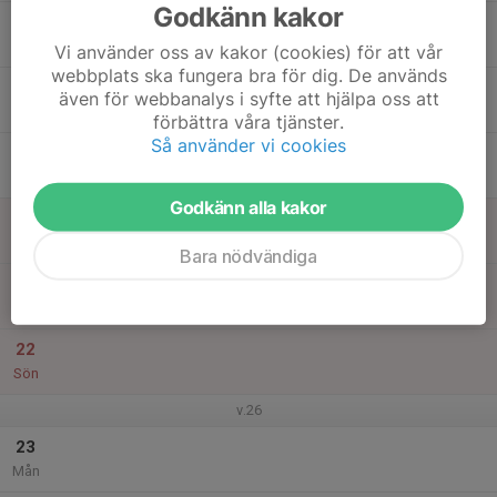
Godkänn kakor
17
Tis
Vi använder oss av kakor (cookies) för att vår
webbplats ska fungera bra för dig. De används
18
även för webbanalys i syfte att hjälpa oss att
Ons
förbättra våra tjänster.
Så använder vi cookies
19
Tor
Godkänn alla kakor
20
Fre
Bara nödvändiga
21
Lör
22
Sön
v.26
23
Mån