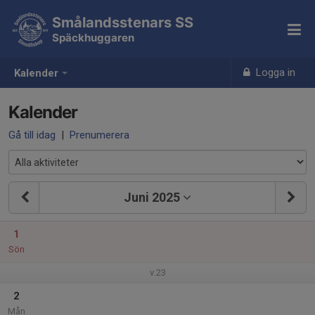
Smålandsstenars SS
Späckhuggaren
Logga in
Kalender
Kalender
Gå till idag
|
Prenumerera
Juni 2025
1
Sön
v.23
2
Mån