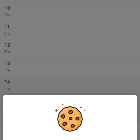
10
Tis
11
Ons
12
Tor
13
Fre
14
Lör
15
Sön
v.25
16
Mån