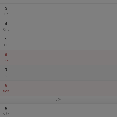
3
Tis
4
Ons
5
Tor
6
Fre
7
Lör
8
Sön
v.24
9
Mån