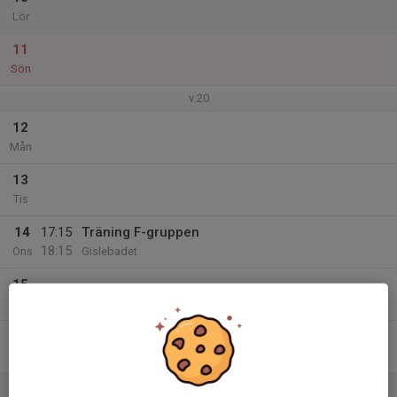
Lör
11
Sön
v.20
12
Mån
13
Tis
14
17:15
Träning F-gruppen
18:15
Ons
Gislebadet
15
Tor
16
Fre
17