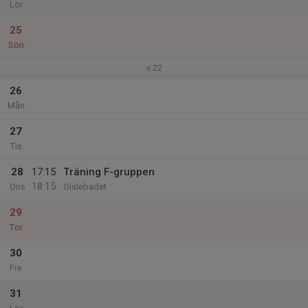
Lör
25
Sön
v.22
26
Mån
27
Tis
28
17:15
Träning F-gruppen
18:15
Ons
Gislebadet
29
Tor
30
Fre
31