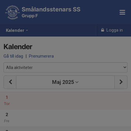
Smålandsstenars SS
Grupp F
Logga in
Kalender
Kalender
Gå till idag
|
Prenumerera
Maj 2025
1
Tor
2
Fre