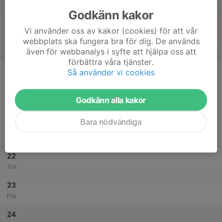
Lör
Godkänn kakor
18
Vi använder oss av kakor (cookies) för att vår
Sön
webbplats ska fungera bra för dig. De används
även för webbanalys i syfte att hjälpa oss att
v.21
förbättra våra tjänster.
19
Så använder vi cookies
Mån
20
Godkänn alla kakor
Tis
Bara nödvändiga
21
Ons
22
Tor
23
Fre
24