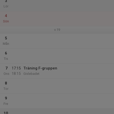
3
Lör
4
Sön
v.19
5
Mån
6
Tis
7
17:15
Träning F-gruppen
18:15
Ons
Gislebadet
8
Tor
9
Fre
10