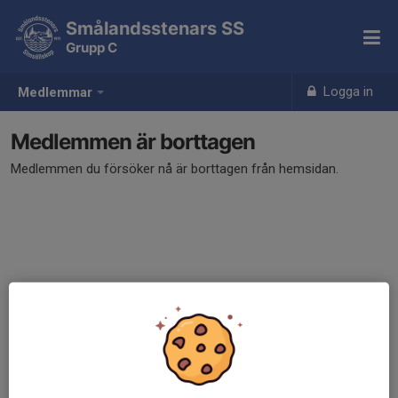
Smålandsstenars SS
Grupp C
Logga in
Medlemmar
Medlemmen är borttagen
Medlemmen du försöker nå är borttagen från hemsidan.