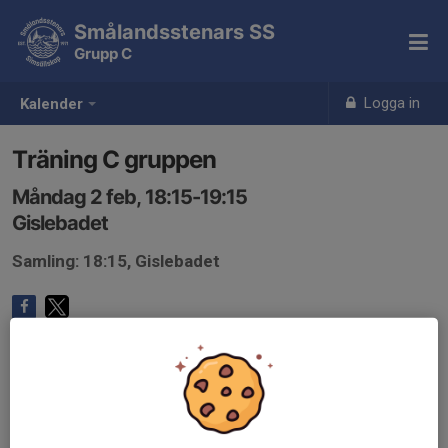
Smålandsstenars SS
Grupp C
Logga in
Kalender
Träning C gruppen
Måndag 2 feb, 18:15-19:15
Gislebadet
Samling: 18:15, Gislebadet