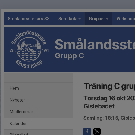
Smålandsstenars SS
Simskola
Grupper
Webshop
Smålandsst
Grupp C
Träning C gr
Hem
Torsdag 16 okt 20
Nyheter
Gislebadet
Medlemmar
Samling: 18:15, Gisle
Kalender