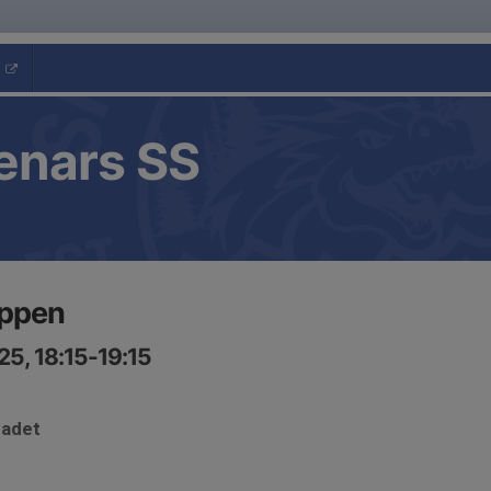
enars SS
uppen
25, 18:15-19:15
badet