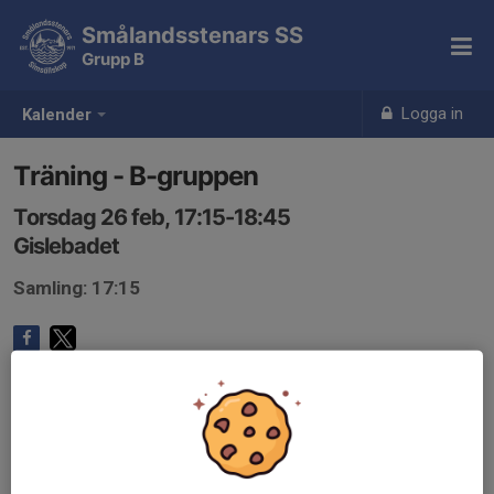
Smålandsstenars SS
Grupp B
Logga in
Kalender
Träning - B-gruppen
Torsdag 26 feb, 17:15-18:45
Gislebadet
Samling: 17:15