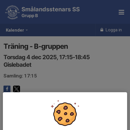
Smålandsstenars SS
Grupp B
Logga in
Kalender
Träning - B-gruppen
Torsdag 4 dec 2025, 17:15-18:45
Gislebadet
Samling: 17:15