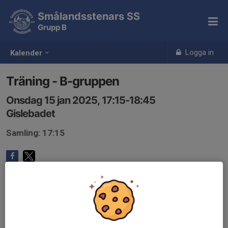
Smålandsstenars SS
Grupp B
Logga in
Kalender
Träning - B-gruppen
Onsdag 15 jan 2025, 17:15-18:45
Gislebadet
Samling: 17:15