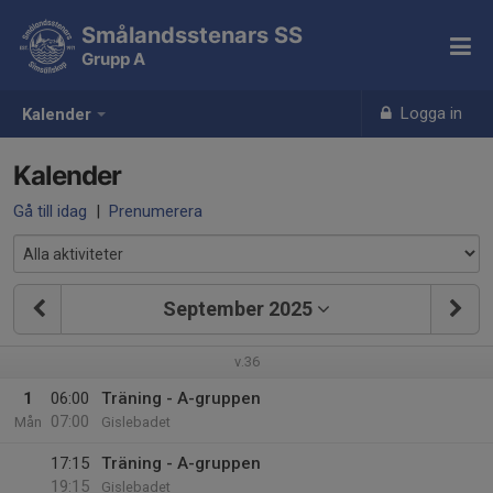
Smålandsstenars SS
Grupp A
Logga in
Kalender
Kalender
Gå till idag
|
Prenumerera
September 2025
v.36
1
06:00
Träning - A-gruppen
07:00
Mån
Gislebadet
17:15
Träning - A-gruppen
19:15
Gislebadet