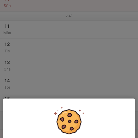
Sön
v.41
11
Mån
12
Tis
13
Ons
14
Tor
15
Fre
16
Lör
17