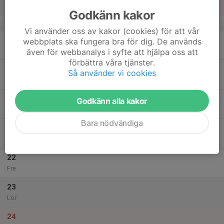
Sön
Godkänn kakor
v.42
Vi använder oss av kakor (cookies) för att vår
18
webbplats ska fungera bra för dig. De används
Mån
även för webbanalys i syfte att hjälpa oss att
förbättra våra tjänster.
19
Så använder vi cookies
Tis
20
Godkänn alla kakor
Ons
Bara nödvändiga
21
Tor
22
Fre
23
Lör
24