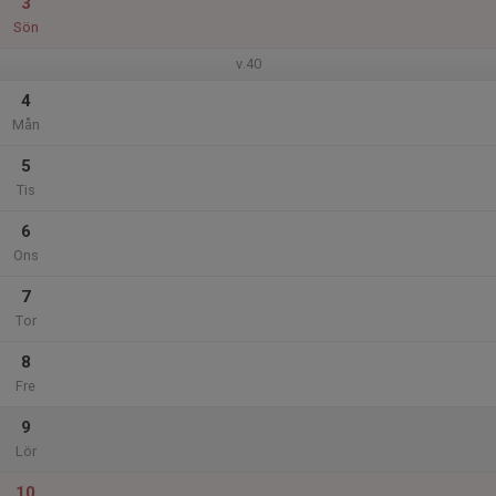
3
Sön
v.40
4
Mån
5
Tis
6
Ons
7
Tor
8
Fre
9
Lör
10