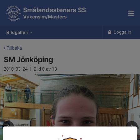
Smålandsstenars SS
Vuxensim/Masters
Logga in
Bildgalleri
Tillbaka
SM Jönköping
2018-03-24
|
Bild
8
av 13