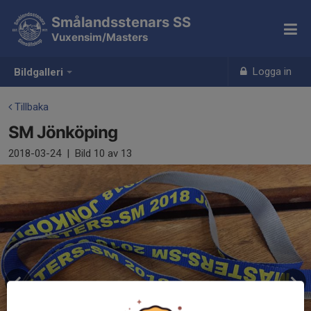
Smålandsstenars SS
Vuxensim/Masters
Logga in
Bildgalleri
Tillbaka
SM Jönköping
2018-03-24
|
Bild
10
av 13