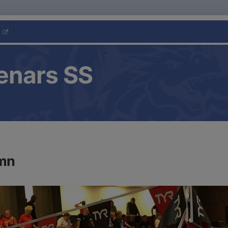
enars SS
mn