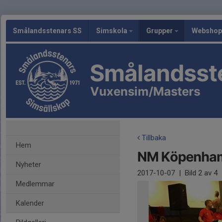
Smålandsstenars SS
Simskola
Grupper
Webshop
Smålandsst
Vuxensim/Masters
Tillbaka
Hem
NM Köpenha
Nyheter
2017-10-07
|
Bild
2
av 4
Medlemmar
Kalender