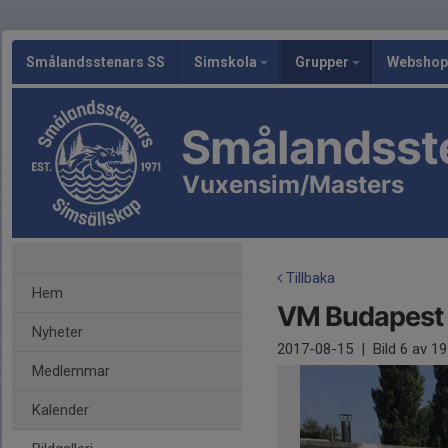
Smålandsstenars SS
Simskola
Grupper
Webshop
Smålandsst
Vuxensim/Masters
Tillbaka
Hem
VM Budapest
Nyheter
2017-08-15
|
Bild
6
av 19
Medlemmar
Kalender