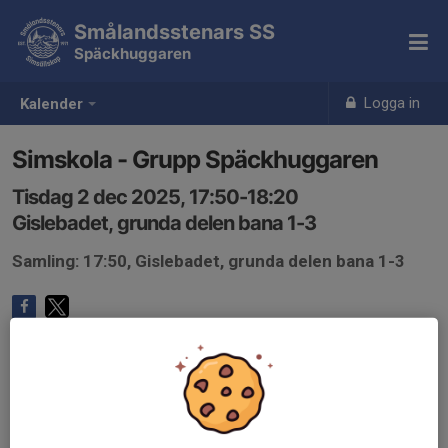
Smålandsstenars SS
Späckhuggaren
Logga in
Kalender
Simskola - Grupp Späckhuggaren
Tisdag 2 dec 2025, 17:50-18:20
Gislebadet, grunda delen bana 1-3
Samling: 17:50, Gislebadet, grunda delen bana 1-3