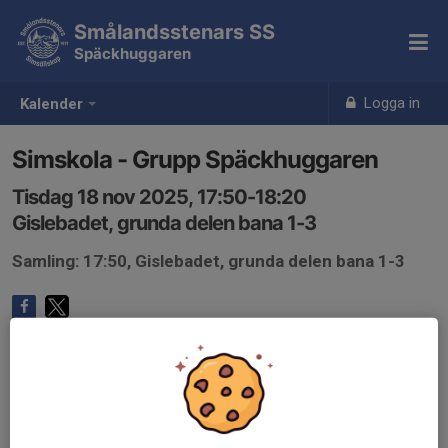
Smålandsstenars SS
Späckhuggaren
Logga in
Kalender
Simskola - Grupp Späckhuggaren
Tisdag 18 nov 2025, 17:50-18:20
Gislebadet, grunda delen bana 1-3
Samling: 17:50, Gislebadet, grunda delen bana 1-3