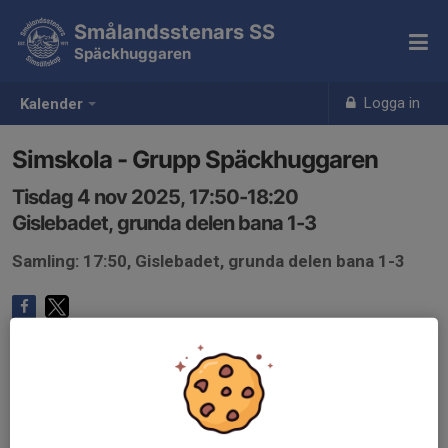
Smålandsstenars SS
Späckhuggaren
Logga in
Kalender
Simskola - Grupp Späckhuggaren
Tisdag 4 nov 2025, 17:50-18:20
Gislebadet, grunda delen bana 1-3
Samling: 17:50, Gislebadet, grunda delen bana 1-3