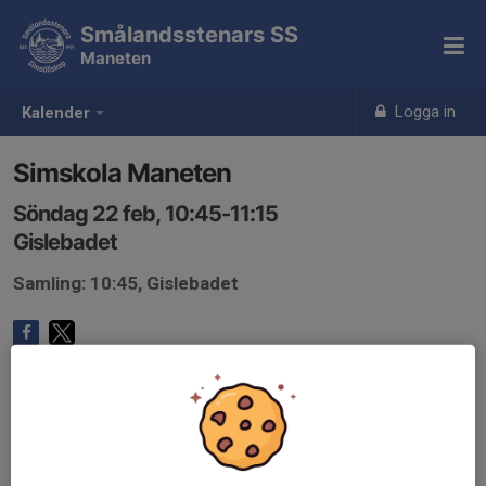
Smålandsstenars SS
Maneten
Logga in
Kalender
Simskola Maneten
Söndag 22 feb, 10:45-11:15
Gislebadet
Samling: 10:45, Gislebadet