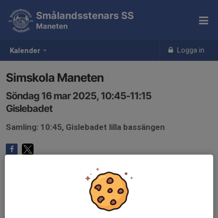
Smålandsstenars SS
Maneten
Logga in
Kalender
Simskola Maneten
Söndag 16 mar 2025, 10:45-11:15
Gislebadet
Samling: 10:45, Gislebadet lilla bassängen