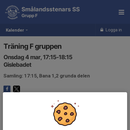
Smålandsstenars SS
Grupp F
Logga in
Kalender
Träning F gruppen
Onsdag 4 mar, 17:15-18:15
Gislebadet
Samling: 17:15, Bana 1,2 grunda delen