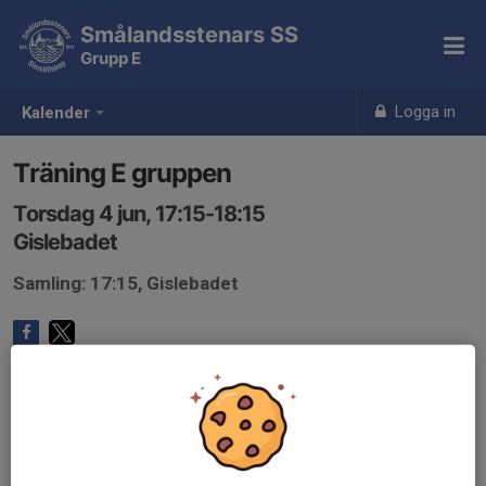
Smålandsstenars SS
Grupp E
Logga in
Kalender
Träning E gruppen
Torsdag 4 jun, 17:15-18:15
Gislebadet
Samling: 17:15, Gislebadet