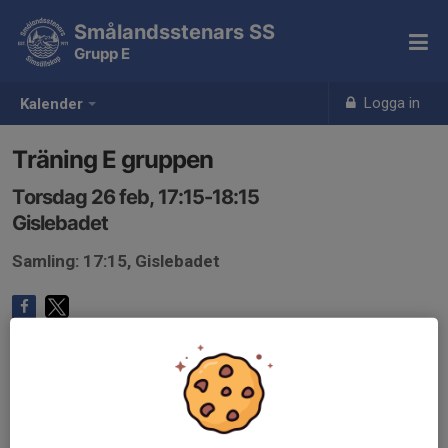
Smålandsstenars SS
Grupp E
Logga in
Kalender
Träning E gruppen
Torsdag 26 feb, 17:15-18:15
Gislebadet
Samling: 17:15, Gislebadet