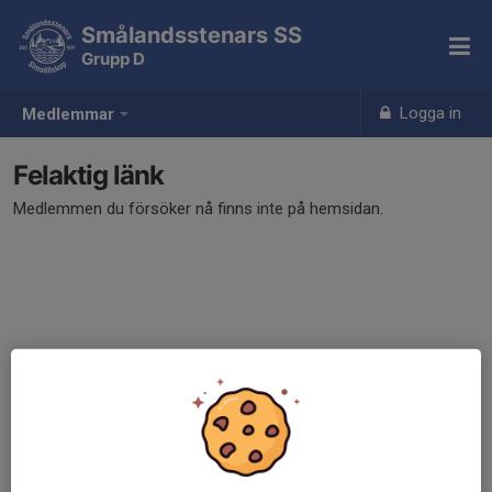
Smålandsstenars SS
Grupp D
Logga in
Medlemmar
Felaktig länk
Medlemmen du försöker nå finns inte på hemsidan.