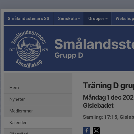
Smålandsstenars SS
Simskola
Grupper
Webshop
Smålandsst
Grupp D
Träning D gr
Hem
Måndag 1 dec 2025
Nyheter
Gislebadet
Medlemmar
Samling: 17:15, Gisle
Kalender