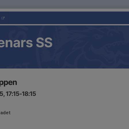
enars SS
uppen
, 17:15-18:15
badet