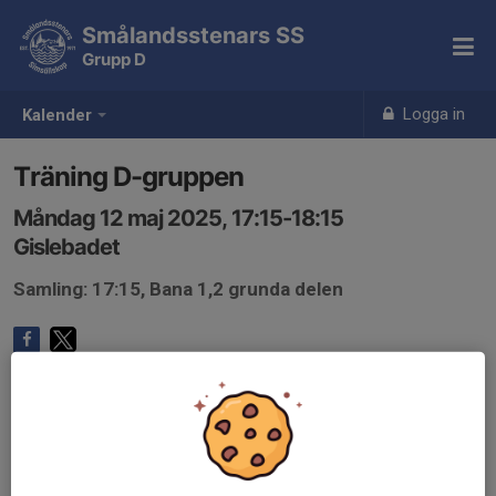
Smålandsstenars SS
Grupp D
Logga in
Kalender
Träning D-gruppen
Måndag 12 maj 2025, 17:15-18:15
Gislebadet
Samling: 17:15, Bana 1,2 grunda delen