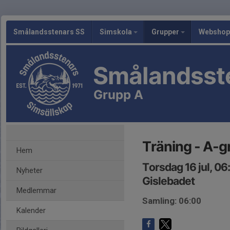
Smålandsstenars SS
Simskola
Grupper
Webshop
Smålandsst
Grupp A
Träning - A-
Hem
Torsdag 16 jul, 0
Nyheter
Gislebadet
Medlemmar
Samling: 06:00
Kalender