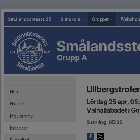
Smålandsstenars SS
Simskola
Grupper
Webshop
Smålandsst
Grupp A
Ullbergstrofe
Hem
Lördag 25 apr, 05
Nyheter
Valhallabadet i G
Medlemmar
Samling: 05:00
Kalender