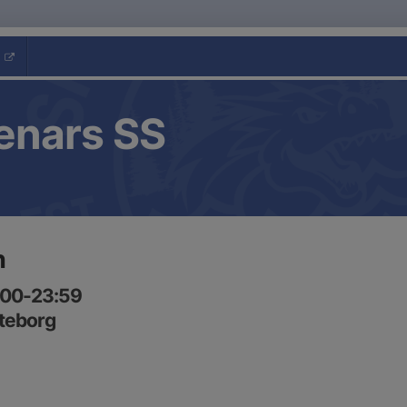
enars SS
n
:00-23:59
öteborg