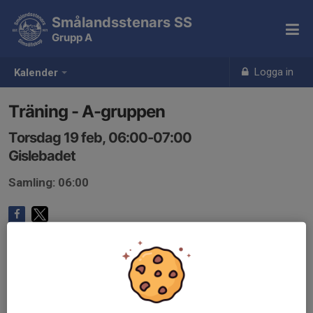
Smålandsstenars SS
Grupp A
Logga in
Kalender
Träning - A-gruppen
Torsdag 19 feb, 06:00-07:00
Gislebadet
Samling: 06:00