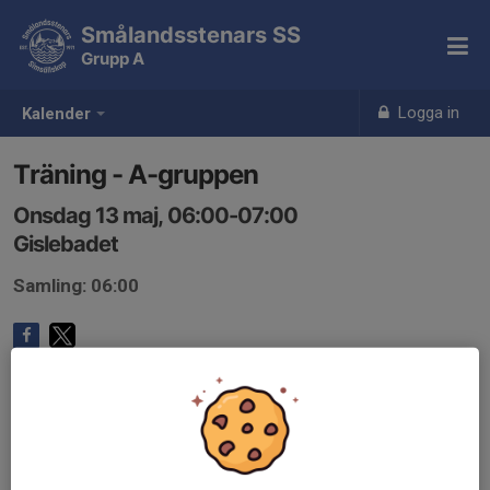
Smålandsstenars SS
Grupp A
Logga in
Kalender
Träning - A-gruppen
Onsdag 13 maj, 06:00-07:00
Gislebadet
Samling: 06:00