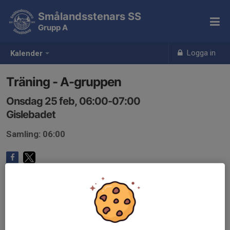
Smålandsstenars SS
Grupp A
Logga in
Kalender
Träning - A-gruppen
Onsdag 25 feb, 06:00-07:00
Gislebadet
Samling: 06:00