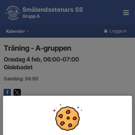
Smålandsstenars SS
Grupp A
Logga in
Kalender
Träning - A-gruppen
Onsdag 4 feb, 06:00-07:00
Gislebadet
Samling: 06:00