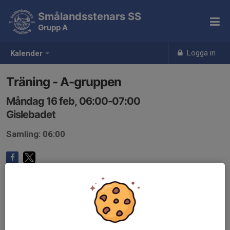
Smålandsstenars SS
Grupp A
Logga in
Kalender
Träning - A-gruppen
Måndag 16 feb, 06:00-07:00
Gislebadet
Samling: 06:00