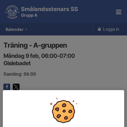
Smålandsstenars SS
Grupp A
Logga in
Kalender
Träning - A-gruppen
Måndag 9 feb, 06:00-07:00
Gislebadet
Samling: 06:00