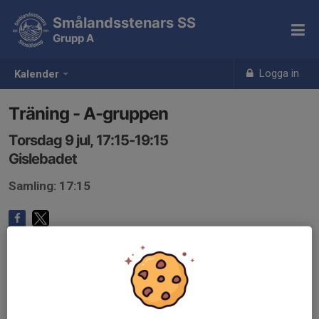
Smålandsstenars SS
Grupp A
Logga in
Kalender
Träning - A-gruppen
Torsdag 9 jul, 17:15-19:15
Gislebadet
Samling: 17:15