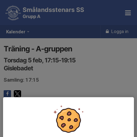
Smålandsstenars SS
Grupp A
Logga in
Kalender
Träning - A-gruppen
Torsdag 5 feb, 17:15-19:15
Gislebadet
Samling: 17:15