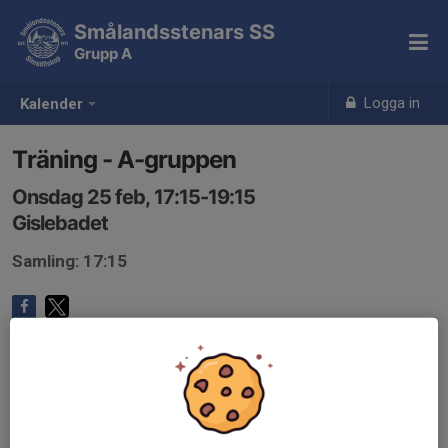
Smålandsstenars SS
Grupp A
Logga in
Kalender
Träning - A-gruppen
Onsdag 25 feb, 17:15-19:15
Gislebadet
Samling: 17:15