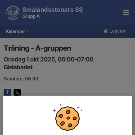
Smålandsstenars SS
Grupp A
Logga in
Kalender
Träning - A-gruppen
Onsdag 1 okt 2025, 06:00-07:00
Gislebadet
Samling: 06:00